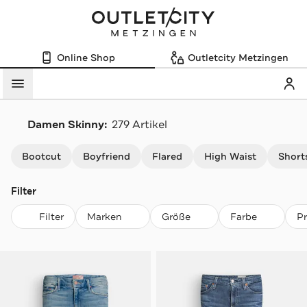
Online Shop
Outletcity Metzingen
Mein
Menü
Damen Skinny:
279 Artikel
Navigation überspringen
Bootcut
Boyfriend
Flared
High Waist
Short
Filter
Filter
Marken
Größe
Farbe
P