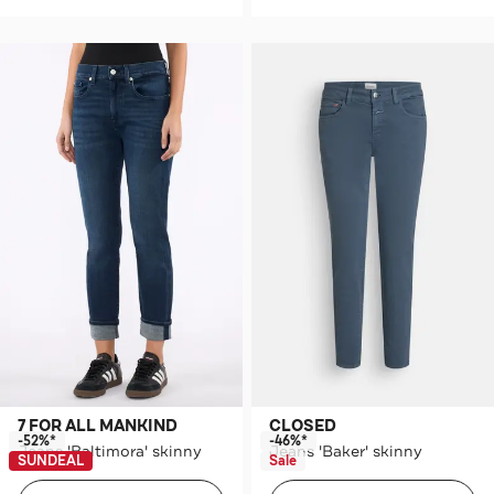
7 FOR ALL MANKIND
CLOSED
-52%*
-46%*
Jeans 'Baltimora' skinny
Jeans 'Baker' skinny
SUNDEAL
Sale