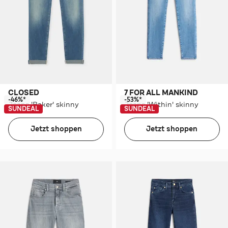
CLOSED
7 FOR ALL MANKIND
-46%*
-53%*
Jeans 'Baker' skinny
Jeans 'Within' skinny
SUNDEAL
SUNDEAL
Jetzt shoppen
Jetzt shoppen