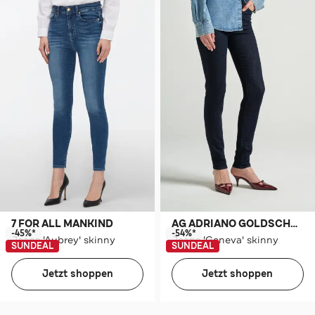
7 FOR ALL MANKIND
AG ADRIANO GOLDSCHMIED
-45%*
-54%*
Jeans 'Aubrey' skinny
Jeans 'Geneva' skinny
SUNDEAL
SUNDEAL
Jetzt shoppen
Jetzt shoppen