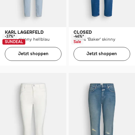
KARL LAGERFELD
CLOSED
-37%*
-46%*
Jeans skinny hellblau
Jeans 'Baker' skinny
SUNDEAL
Sale
Jetzt shoppen
Jetzt shoppen