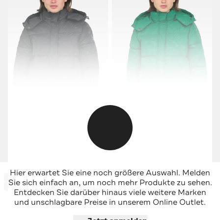
DESIGUAL
DESIGUAL
Hier erwartet Sie eine noch größere Auswahl. Melden
-63%*
-63%*
Steppjacke schwarz
Steppjacke grün
Sie sich einfach an, um noch mehr Produkte zu sehen.
Sale
Sale
Entdecken Sie darüber hinaus viele weitere Marken
und unschlagbare Preise in unserem Online Outlet.
Jetzt shoppen
Jetzt shoppen