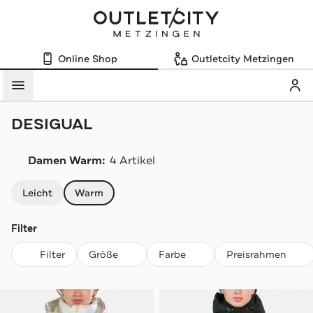
Online Shop
Outletcity Metzingen
Mein
Menü
DESIGUAL
Damen Warm:
4 Artikel
Navigation überspringen
Leicht
Warm
Filter
Filter
Größe
Farbe
Preisrahmen