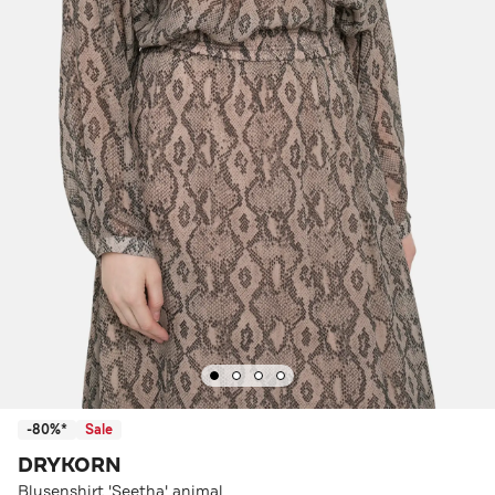
-80%*
Sale
DRYKORN
Blusenshirt 'Seetha' animal