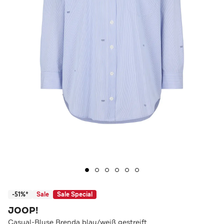
-51%*
Sale
Sale Special
JOOP!
Casual-Bluse Brenda blau/weiß gestreift