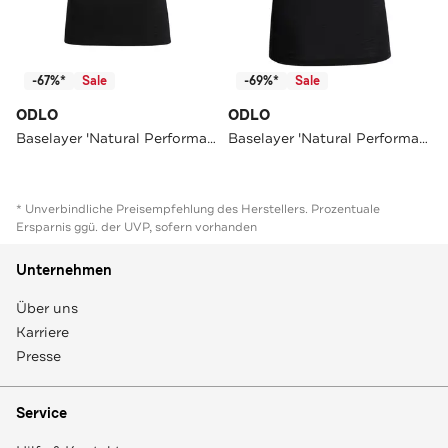
-67%*
Sale
-69%*
Sale
ODLO
ODLO
Baselayer 'Natural Performance' schwarz
Baselayer 'Natural Performance' schwarz
* Unverbindliche Preisempfehlung des Herstellers. Prozentuale
Ersparnis ggü. der UVP, sofern vorhanden
Unternehmen
Über uns
Karriere
Presse
Service