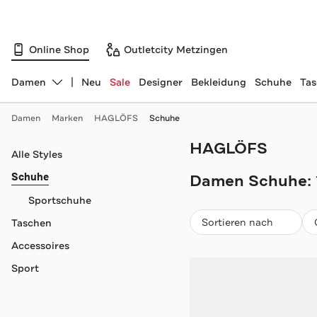
Online Shop
Outletcity Metzingen
Damen
Neu
Sale
Designer
Bekleidung
Schuhe
Ta
Abteilung ändern, ausgewählt:
Damen
Marken
HAGLÖFS
Schuhe
HAGLÖFS
Navigation überspringen
Alle Styles
Schuhe
Damen Schuhe:
Sportschuhe
Beliebteste
Sortieren nach
Taschen
Accessoires
Sport