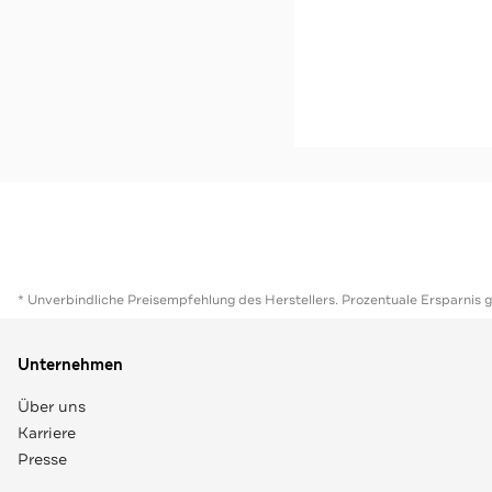
Sale
Outdoorschuhe zweifab
Special
Jetzt s
* Unverbindliche Preisempfehlung des Herstellers. Prozentuale Ersparnis 
Unternehmen
Über uns
Karriere
Presse