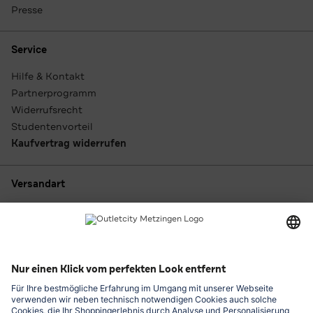
Presse
Service
Hilfe & Kontakt
Partnerprogramm
Widerrufsrecht
Studentenvorteil
Kaufvertrag widerrufen
Versandart
Zahlungsarten