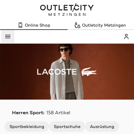
Online Shop
Outletcity Metzingen
Mein
Menü
L
Herren Sport:
158 Artikel
Navigation überspringen
Sportbekleidung
Sportschuhe
Ausrüstung