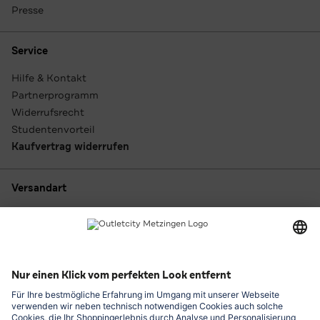
Presse
Service
Hilfe & Kontakt
Partnerprogramm
Widerrufsrecht
Studentenvorteil
Kaufvertrag widerrufen
Versandart
Zahlungsarten