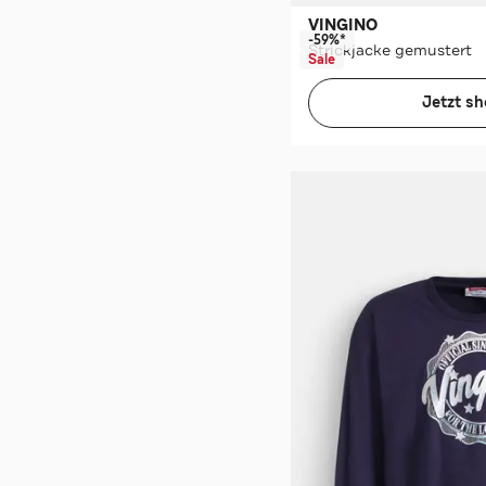
VINGINO
-59%*
Strickjacke gemustert
Sale
Jetzt s