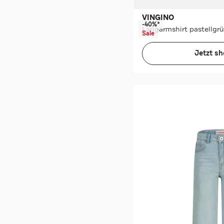
VINGINO
-40%*
Langarmshirt pastellgr
Sale
Jetzt s