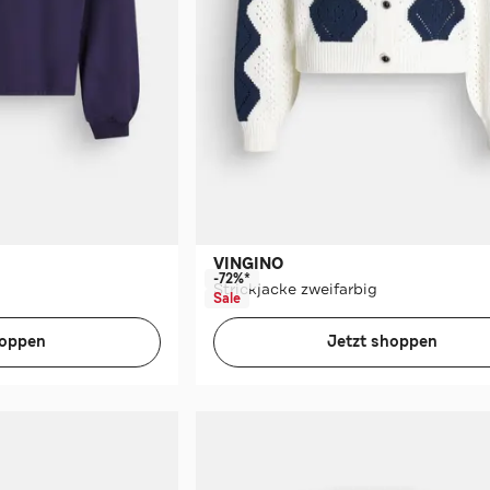
VINGINO
-72%*
Strickjacke zweifarbig
Sale
hoppen
Jetzt shoppen