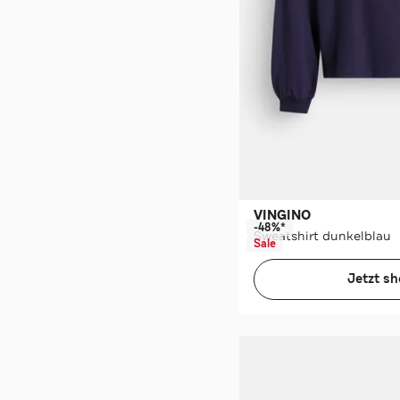
VINGINO
-48%*
Sweatshirt dunkelblau
Sale
Jetzt s