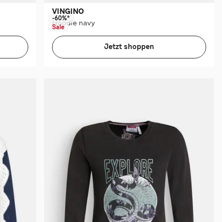
VINGINO
-60%*
Hoodie navy
Sale
Jetzt shoppen