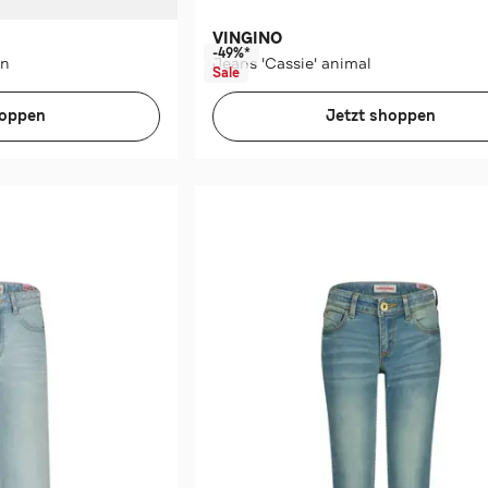
VINGINO
-49%*
ün
Jeans 'Cassie' animal
Sale
hoppen
Jetzt shoppen