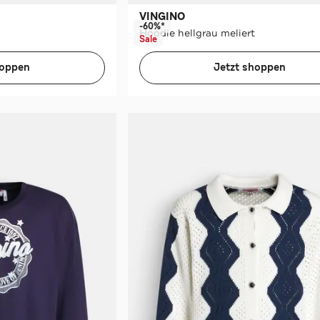
VINGINO
-60%*
Hoodie hellgrau meliert
Sale
hoppen
Jetzt shoppen