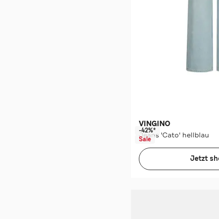
VINGINO
-42%*
Jeans 'Cato' hellblau
Sale
Jetzt s