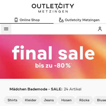
Online Shop
Outletcity Metzingen
Mein
Menü
Mädchen Bademode - SALE:
24 Artikel
Navigation überspringen
Shirts
Kleider
Jeans
Hosen
Röcke
Blus