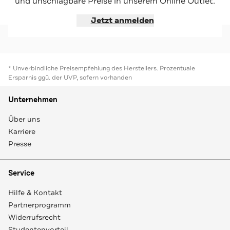
und unschlagbare Preise in unserem Online Outlet.
Jetzt shoppen
Jetzt shoppen
Jetzt anmelden
* Unverbindliche Preisempfehlung des Herstellers. Prozentuale
Ersparnis ggü. der UVP, sofern vorhanden
Unternehmen
Über uns
Karriere
Presse
Service
Hilfe & Kontakt
Partnerprogramm
Widerrufsrecht
Studentenvorteil