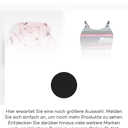
SANETTA
VILEBREQUIN
Hier erwartet Sie eine noch größere Auswahl. Melden
-45%*
-66%*
Bademantel gemustert
Badeanzug 'Cruise' gemustert
Sie sich einfach an, um noch mehr Produkte zu sehen.
Sale
Sale
Entdecken Sie darüber hinaus viele weitere Marken