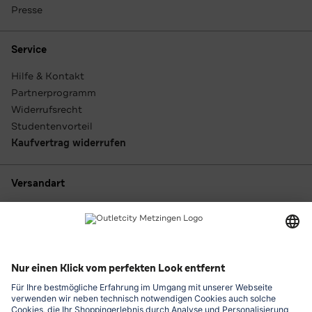
Presse
Service
Hilfe & Kontakt
Partnerprogramm
Widerrufsrecht
Studentenvorteil
Kaufvertrag widerrufen
Versandart
Zahlungsarten