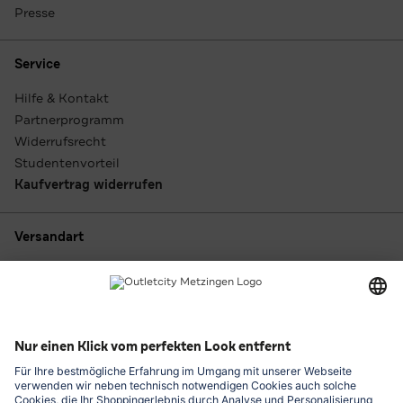
Presse
Service
Hilfe & Kontakt
Partnerprogramm
Widerrufsrecht
Studentenvorteil
Kaufvertrag widerrufen
Versandart
Zahlungsarten