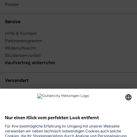
Presse
Service
Hilfe & Kontakt
Partnerprogramm
Widerrufsrecht
Studentenvorteil
Kaufvertrag widerrufen
Versandart
Zahlungsarten