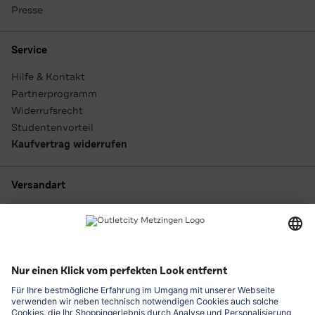
Presse
Service
Hilfe & Kontakt
Partnerprogramm
Widerrufsrecht
Studentenvorteil
Kaufvertrag widerrufen
Versandart
Zahlungsarten