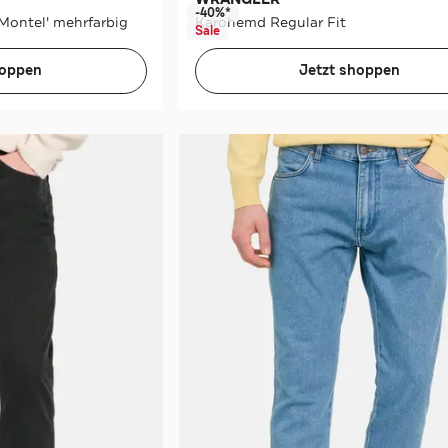
-40%*
Montel' mehrfarbig
Karohemd Regular Fit
Sale
hoppen
Jetzt shoppen