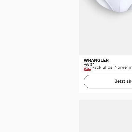
WRANGLER
-48%*
3er-Pack Slips 'Norrie' 
Sale
Jetzt s