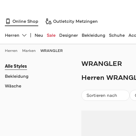
Online Shop
Outletcity Metzingen
Herren
Neu
Sale
Designer
Bekleidung
Schuhe
Acc
Abteilung ändern, ausgewählt:
Herren
Marken
WRANGLER
WRANGLER
Navigation überspringen
Alle Styles
Herren WRANG
Bekleidung
Wäsche
Beliebteste
Sortieren nach