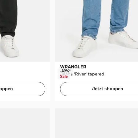
WRANGLER
-49%*
Jeans 'River' tapered
Sale
hoppen
Jetzt shoppen