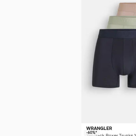
WRANGLER
-60%*
3er-Pack Boxer Trunks 'G