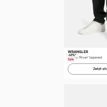
WRANGLER
-49%*
Jeans 'River' tapered
Sale
Jetzt s