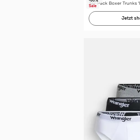
-60%*
3er-Pack Boxer Trunks 
Sale
Jetzt s