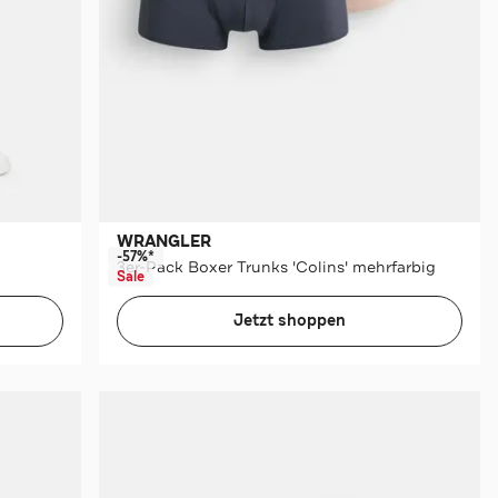
WRANGLER
-57%*
3er-Pack Boxer Trunks 'Colins' mehrfarbig
Sale
Jetzt shoppen