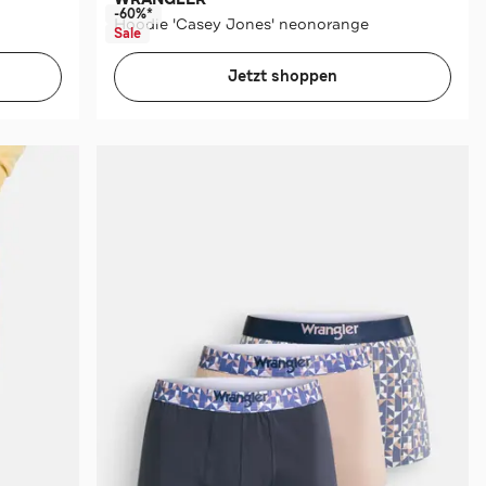
-60%*
Hoodie 'Casey Jones' neonorange
Sale
Jetzt shoppen