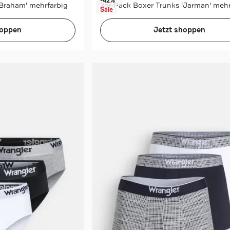
-42%*
'Braham' mehrfarbig
3er-Pack Boxer Trunks 'Jarman' mehr
Sale
hoppen
Jetzt shoppen