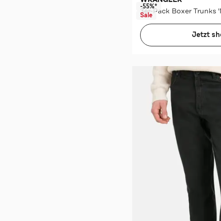
-55%*
3er-Pack Boxer Trunks '
Sale
Jetzt s