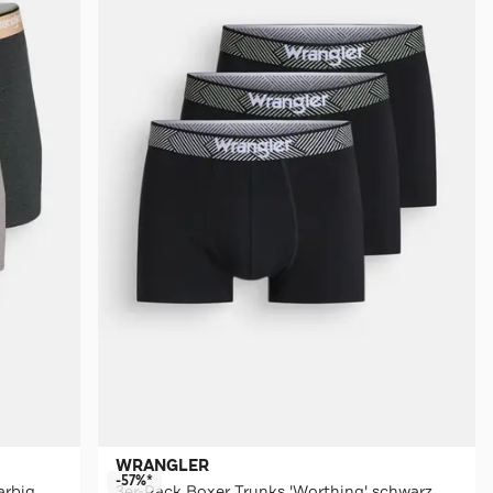
WRANGLER
-57%*
arbig
3er-Pack Boxer Trunks 'Worthing' schwarz