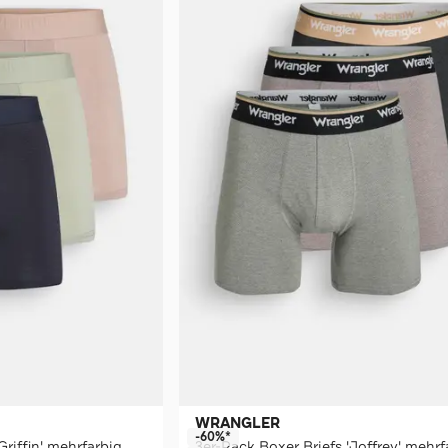
WRANGLER
-60%*
riffin' mehrfarbig
3er-Pack Boxer Briefs 'Joffrey' mehrf