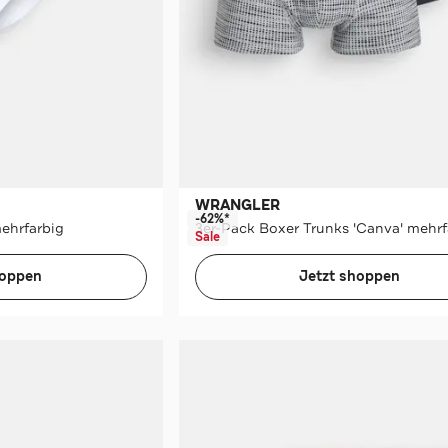
WRANGLER
-62%*
mehrfarbig
3er-Pack Boxer Trunks 'Canva' mehrf
Sale
hoppen
Jetzt shoppen