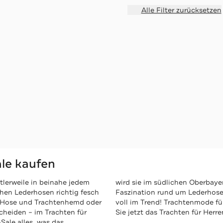
Alle Filter zurücksetzen
ale kaufen
ttlerweile in beinahe jedem
wird sie im südlichen Oberbaye
chen Lederhosen richtig fesch
Faszination rund um Lederhose 
en Hose und Trachtenhemd oder
voll im Trend! Trachtenmode fü
cheiden – im Trachten für
Sie jetzt das Trachten für Her
Sale alles, was das