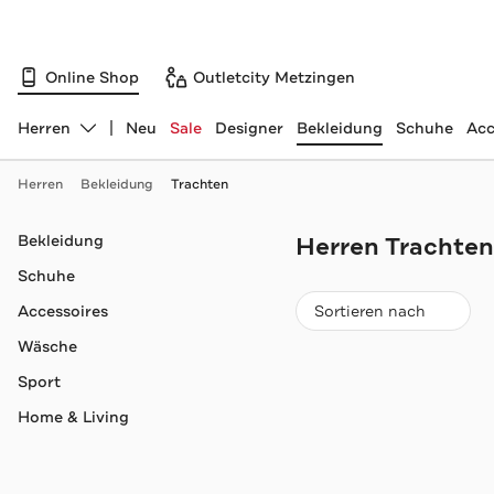
Online Shop
Outletcity Metzingen
Herren
Neu
Sale
Designer
Bekleidung
Schuhe
Acc
Abteilung ändern, ausgewählt:
Herren
Bekleidung
Trachten
Navigation überspringen
Bekleidung
Herren Trachten
Schuhe
Beliebteste
Accessoires
Sortieren nach
Wäsche
Sport
Home & Living