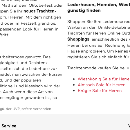
Lederhosen, Hemden, Weste
e Maß auf dem Oktoberfest oder
günstig finden
ppen Sie Ihr
neues Trachten-
p für Herren. Mit dem richtigen
Shoppen Sie Ihre Lederhose red
d oder im Festzelt grandios.
Warten an den Umkleidekabinen
 passenden Look für Herren in
Trachten für Herren Online Out
ritt.
Shoppings
, einschließlich de
Herren bei uns auf Rechnung
Hause anprobieren. Um keines 
Arbeiterhose genutzt. Das
registrieren Sie sich einfach f
lebigkeit und Resistenz.
Trachtenmode kaufen Sie bei u
kelte sich die Lederhose zur
heidet man zwischen der kurzen
Wiesnkönig Sale für Herre
rd, und der populären
Almsach Sale für Herren
tionell und klassisch wird der
Krüger Sale für Herren
t. Auch wenn diese Art von
esengänger geworden ist, so
ggü. der UVP, sofern vorhanden
Service