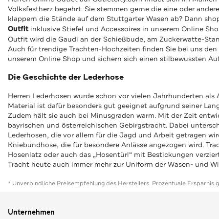
Volksfestherz begehrt. Sie stemmen gerne die eine oder ander
klappern die Stände auf dem Stuttgarter Wasen ab? Dann sho
Outfit
inklusive Stiefel und Accessoires in unserem Online Sho
Outfit wird die Gaudi an der Schießbude, am Zuckerwatte-Stan
Auch für trendige Trachten-Hochzeiten finden Sie bei uns den
unserem Online Shop und sichern sich einen stilbewussten Auft
Die Geschichte der Lederhose
Herren Lederhosen wurde schon vor vielen Jahrhunderten als 
Material ist dafür besonders gut geeignet aufgrund seiner Lang
Zudem hält sie auch bei Minusgraden warm. Mit der Zeit entwic
bayrischen und österreichischen Gebirgstracht. Dabei untersc
Lederhosen, die vor allem für die Jagd und Arbeit getragen wi
Kniebundhose, die für besondere Anlässe angezogen wird. Tradi
Hosenlatz oder auch das „Hosentürl“ mit Bestickungen verzier
Tracht heute auch immer mehr zur Uniform der Wasen- und Wi
* Unverbindliche Preisempfehlung des Herstellers. Prozentuale Ersparnis 
Unternehmen