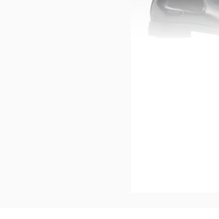
HECHTER PARIS
Chelsea-Boots schwarz
-35%*
Jetzt s