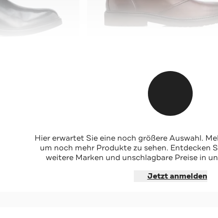
HECHTER PARIS
Ankle Boots dunkelbraun
Hier erwartet Sie eine noch größere Auswahl. Mel
-35%*
um noch mehr Produkte zu sehen. Entdecken Sie
weitere Marken und unschlagbare Preise in un
hoppen
Jetzt shoppen
Jetzt anmelden