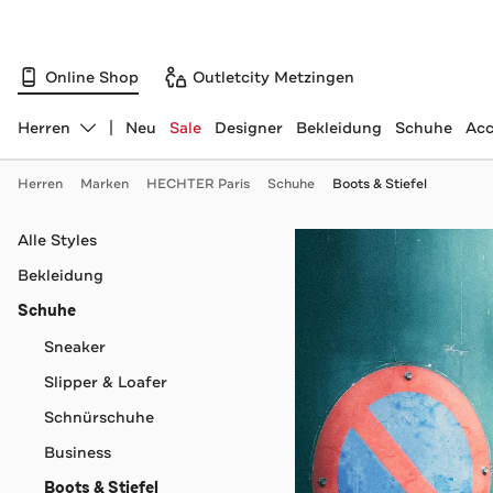
Online Shop
Outletcity Metzingen
Herren
Neu
Sale
Designer
Bekleidung
Schuhe
Acc
Abteilung ändern, ausgewählt:
Herren
Marken
HECHTER Paris
Schuhe
Boots & Stiefel
Navigation überspringen
Alle Styles
Bekleidung
Schuhe
Sneaker
Slipper & Loafer
Schnürschuhe
Business
Boots & Stiefel