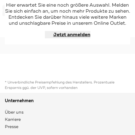
CINQUE
CINQUE
Hier erwartet Sie eine noch größere Auswahl. Melden
-53%*
-57%*
Strickjacke 'Cizibao' schwarz
Strickjacke 'Cinupio' grüngrau
Sie sich einfach an, um noch mehr Produkte zu sehen.
Sale
Sale
Entdecken Sie darüber hinaus viele weitere Marken
und unschlagbare Preise in unserem Online Outlet.
Jetzt shoppen
Jetzt shoppen
Jetzt anmelden
* Unverbindliche Preisempfehlung des Herstellers. Prozentuale
Ersparnis ggü. der UVP, sofern vorhanden
Unternehmen
Über uns
Karriere
Presse