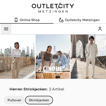
Online Shop
Outletcity Metzingen
Mein
Menü
C
Herren Strickjacken:
2 Artikel
Navigation überspringen
Pullover
Strickjacken