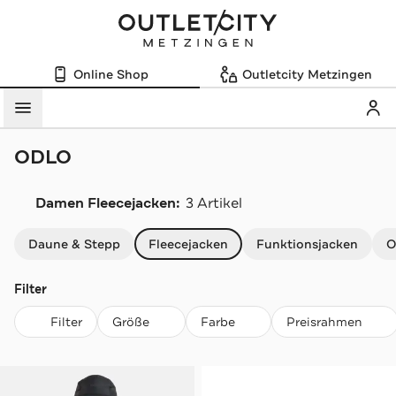
Online Shop
Outletcity Metzingen
Mein
Menü
ODLO
Damen Fleecejacken:
3 Artikel
Navigation überspringen
Daune & Stepp
Fleecejacken
Funktionsjacken
O
Filter
Filter
Größe
Farbe
Preisrahmen