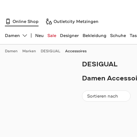
Online Shop
Outletcity Metzingen
Damen
Neu
Sale
Designer
Bekleidung
Schuhe
Ta
Abteilung ändern, ausgewählt:
Damen
Marken
DESIGUAL
Accessoires
DESIGUAL
Navigation überspringen
Damen Accessoi
Beliebteste
Sortieren nach