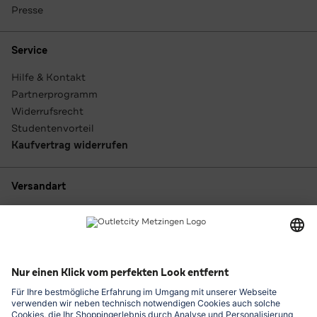
Presse
Service
Hilfe & Kontakt
Partnerprogramm
Widerrufsrecht
Studentenvorteil
Kaufvertrag widerrufen
Versandart
Zahlungsarten