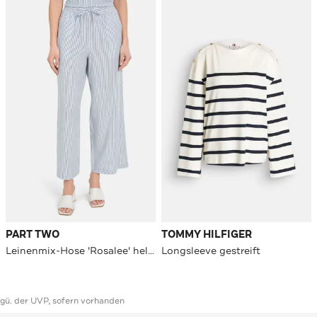
PART TWO
TOMMY HILFIGER
Leinenmix-Hose 'Rosalee' hellblau
Longsleeve gestreift
ggü. der UVP, sofern vorhanden