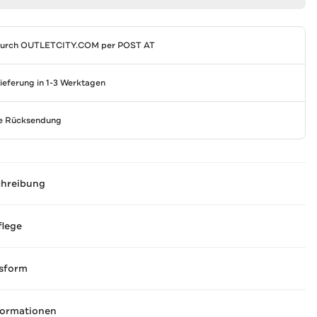
durch
OUTLETCITY.COM
per POST AT
Lieferung in 1-3 Werktagen
se Rücksendung
chreibung
flege
sform
formationen