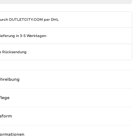
durch
OUTLETCITY.COM
per DHL
Lieferung in 3-5 Werktagen
se Rücksendung
chreibung
flege
sform
formationen