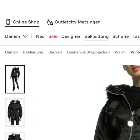
Online Shop
Outletcity Metzingen
Damen
Neu
Sale
Designer
Bekleidung
Schuhe
Ta
Abteilung ändern, ausgewählt:
Damen
Bekleidung
Jacken
Daunen- & Steppjacken
Warm
Winte