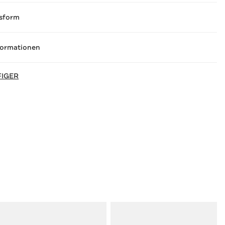
sform
formationen
FIGER