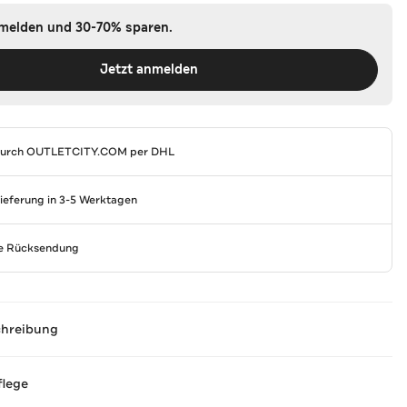
nmelden und 30-70% sparen.
Jetzt anmelden
durch
OUTLETCITY.COM
per DHL
Lieferung in 3-5 Werktagen
se Rücksendung
chreibung
flege