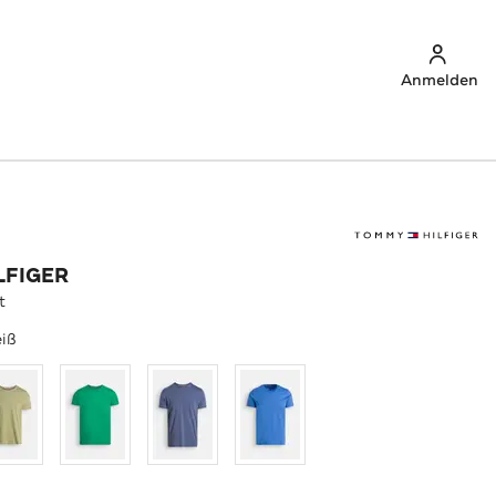
Anmelden
LFIGER
t
iß