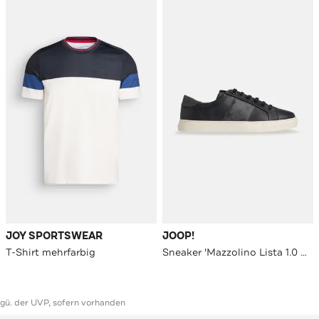
JOY SPORTSWEAR
JOOP!
T-Shirt mehrfarbig
Sneaker 'Mazzolino Lista 1.0 Coralie' schwarz
ggü. der UVP, sofern vorhanden