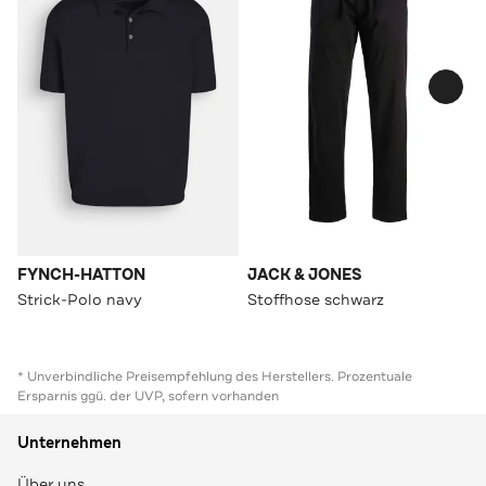
FYNCH-HATTON
JACK & JONES
Strick-Polo navy
Stoffhose schwarz
* Unverbindliche Preisempfehlung des Herstellers. Prozentuale
Ersparnis ggü. der UVP, sofern vorhanden
Unternehmen
Über uns