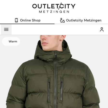
Online Shop
Outletcity Metzingen
Mein
Menü
Warm