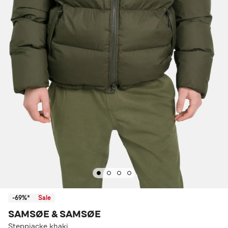
-69%*
Sale
SAMSØE & SAMSØE
Steppjacke khaki