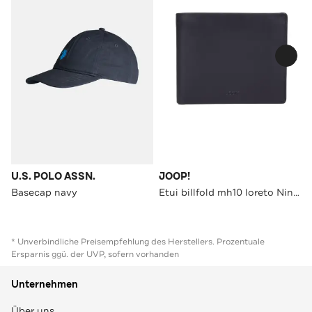
U.S. POLO ASSN.
JOOP!
Basecap navy
Etui billfold mh10 loreto Ninos
* Unverbindliche Preisempfehlung des Herstellers. Prozentuale
Ersparnis ggü. der UVP, sofern vorhanden
Unternehmen
Über uns