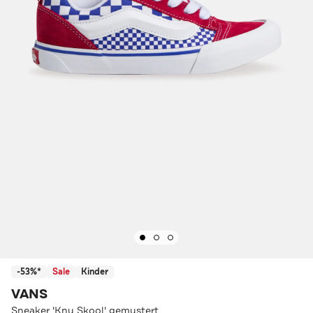
-53%*
Sale
Kinder
VANS
Sneaker 'Knu Skool' gemustert