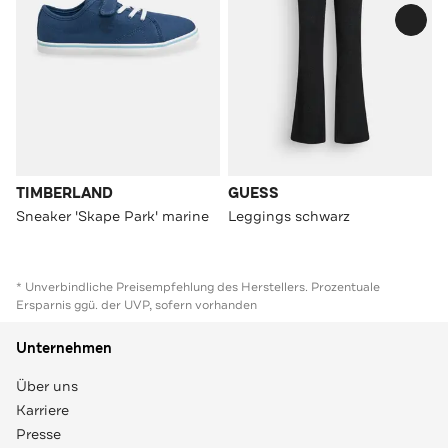
TIMBERLAND
GUESS
Sneaker 'Skape Park' marine
Leggings schwarz
* Unverbindliche Preisempfehlung des Herstellers. Prozentuale
Ersparnis ggü. der UVP, sofern vorhanden
Unternehmen
Über uns
Karriere
Presse