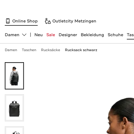
Online Shop
Outletcity Metzingen
Damen
Neu
Sale
Designer
Bekleidung
Schuhe
Ta
Abteilung ändern, ausgewählt:
Damen
Taschen
Rucksäcke
Rucksack schwarz