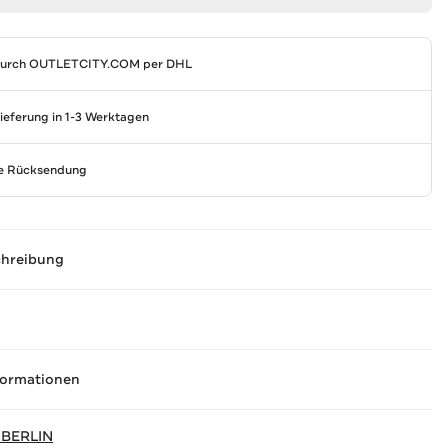
durch
OUTLETCITY.COM
per DHL
Lieferung in 1-3 Werktagen
se Rücksendung
chreibung
formationen
 BERLIN