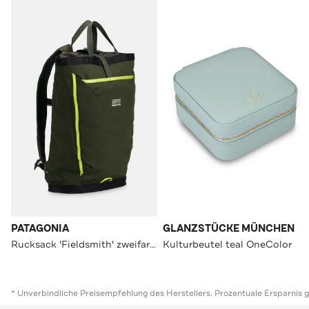
PATAGONIA
GLANZSTÜCKE MÜNCHEN
Rucksack 'Fieldsmith' zweifarbig
Kulturbeutel teal OneColor
* Unverbindliche Preisempfehlung des Herstellers. Prozentuale Ersparnis 