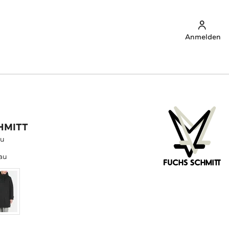
Anmelden
HMITT
au
au