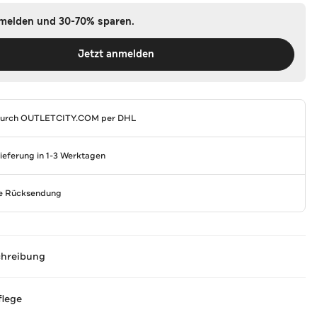
nmelden und 30-70% sparen.
Jetzt anmelden
durch
OUTLETCITY.COM
per DHL
Lieferung in 1-3 Werktagen
se Rücksendung
chreibung
flege