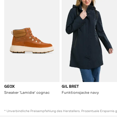
GEOX
GIL BRET
Sneaker 'Lamidie' cognac
Funktionsjacke navy
* Unverbindliche Preisempfehlung des Herstellers. Prozentuale Ersparnis 