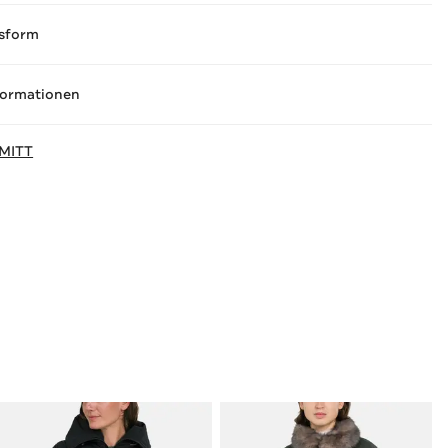
sform
formationen
MITT