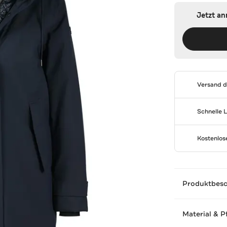
Jetzt a
Versand 
Schnelle 
Kostenlo
Produktbes
Material & P