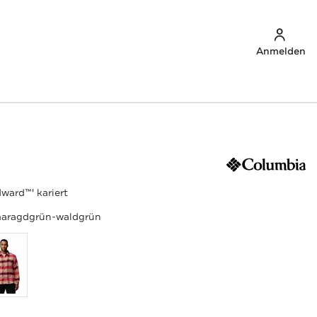
Anmelden
ward™' kariert
aragdgrün-waldgrün