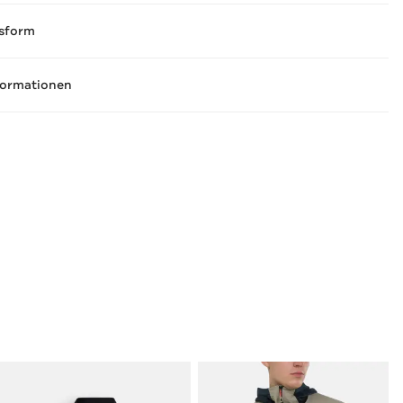
sform
formationen