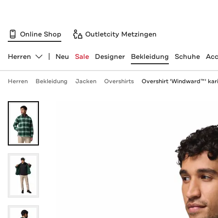
Online Shop
Outletcity Metzingen
Herren
Neu
Sale
Designer
Bekleidung
Schuhe
Acc
Abteilung ändern, ausgewählt:
Herren
Bekleidung
Jacken
Overshirts
Overshirt 'Windward™' kari