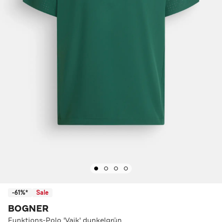
-61%*
Sale
BOGNER
Funktions-Polo 'Vajk' dunkelgrün