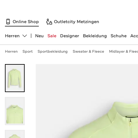
Online Shop
Outletcity Metzingen
Herren
Neu
Sale
Designer
Bekleidung
Schuhe
Acc
Abteilung ändern, ausgewählt:
Herren
Sport
Sportbekleidung
Sweater & Fleece
Midlayer & Flee