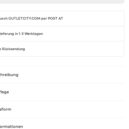
durch
OUTLETCITY.COM
per POST AT
Lieferung in 1-3 Werktagen
se Rücksendung
chreibung
flege
sform
formationen