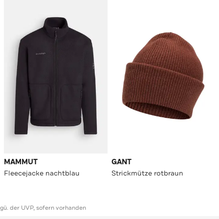
MAMMUT
GANT
Fleecejacke nachtblau
Strickmütze rotbraun
ggü. der UVP, sofern vorhanden