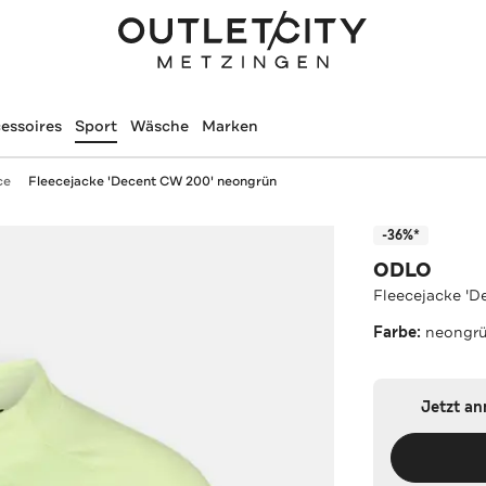
essoires
Sport
Wäsche
Marken
ce
Fleecejacke 'Decent CW 200' neongrün
-36%*
ODLO
Fleecejacke '
Farbe:
neongr
Jetzt a