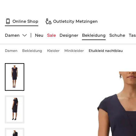
Online Shop
Outletcity Metzingen
Damen
Neu
Sale
Designer
Bekleidung
Schuhe
Ta
Abteilung ändern, ausgewählt:
Damen
Bekleidung
Kleider
Minikleider
Etuikleid nachtblau