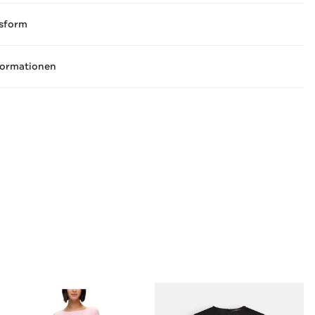
sform
formationen