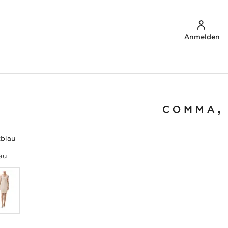
Anmelden
tblau
au