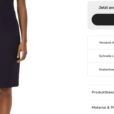
Jetzt a
Versand 
Schnelle 
Kostenlo
Produktbes
Material & P