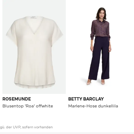
ROSEMUNDE
BETTY BARCLAY
Blusentop 'Roa' offwhite
Marlene-Hose dunkellila
ggü. der UVP, sofern vorhanden