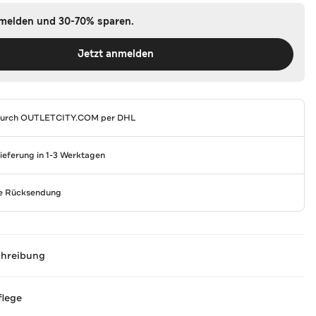
nmelden und 30-70% sparen.
Jetzt anmelden
durch
OUTLETCITY.COM
per DHL
Lieferung in 1-3 Werktagen
se Rücksendung
chreibung
flege