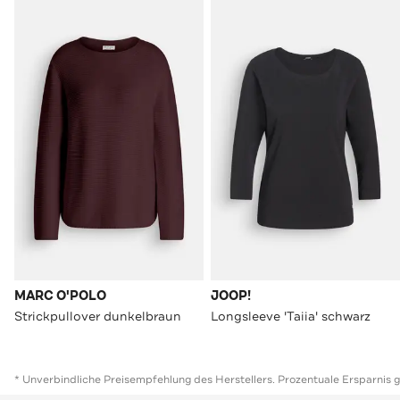
MARC O'POLO
JOOP!
Strickpullover dunkelbraun
Longsleeve 'Taiia' schwarz
* Unverbindliche Preisempfehlung des Herstellers. Prozentuale Ersparnis 