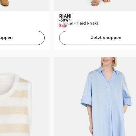
RIANI
-58%*
Casual-Kleid khaki
Sale
hoppen
Jetzt shoppen