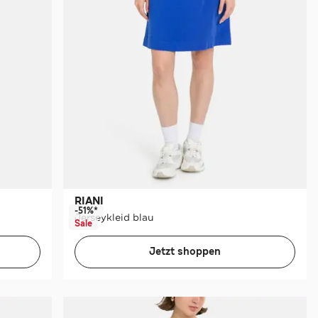
RIANI
-51%*
Jerseykleid blau
Sale
Jetzt shoppen