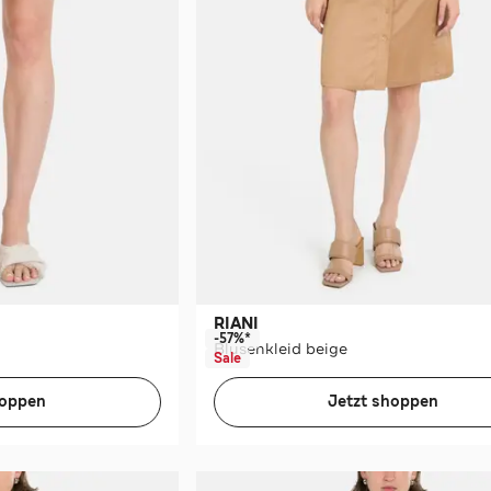
RIANI
-57%*
Blusenkleid beige
Sale
hoppen
Jetzt shoppen