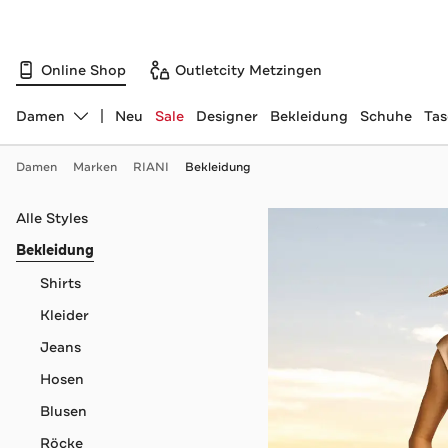
Online Shop
Outletcity Metzingen
Damen
Neu
Sale
Designer
Bekleidung
Schuhe
Ta
Abteilung ändern, ausgewählt:
Damen
Marken
RIANI
Bekleidung
Navigation überspringen
Alle Styles
Bekleidung
Shirts
Kleider
Jeans
Hosen
Blusen
Röcke