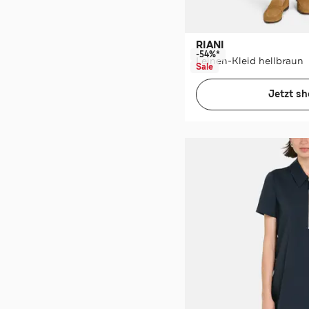
RIANI
-54%*
Leinen-Kleid hellbraun
Sale
Jetzt s