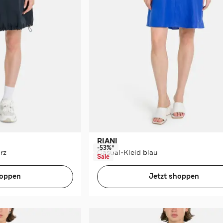
RIANI
-53%*
rz
Casual-Kleid blau
Sale
hoppen
Jetzt shoppen