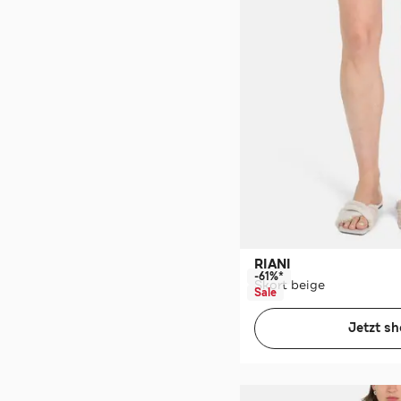
RIANI
-61%*
Skort beige
Sale
Jetzt s