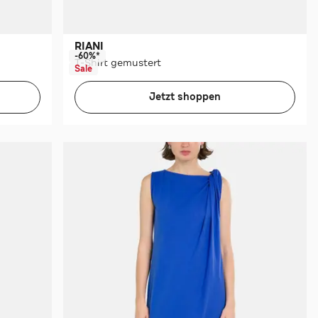
RIANI
-60%*
T-Shirt gemustert
Sale
Jetzt shoppen