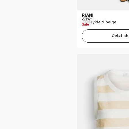
RIANI
-53%*
Jerseykleid beige
Sale
Jetzt s