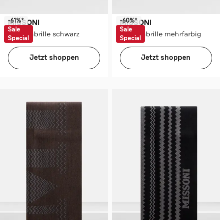
-61%*
-60%*
MISSONI
MISSONI
Sale
Sale
Sonnenbrille schwarz
Sonnenbrille mehrfarbig
Special
Special
Jetzt shoppen
Jetzt shoppen