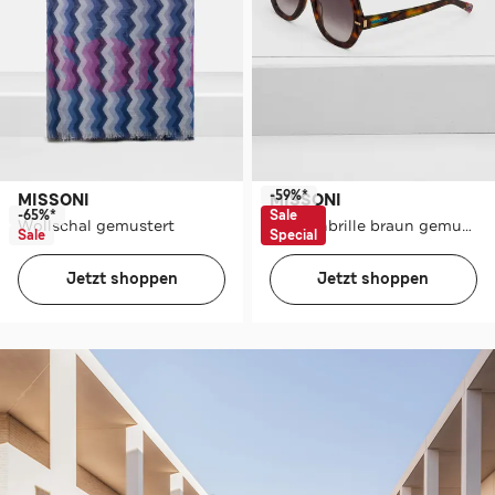
-59%*
MISSONI
MISSONI
-65%*
Sale
Wollschal gemustert
Sonnenbrille braun gemustert
Sale
Special
Jetzt shoppen
Jetzt shoppen