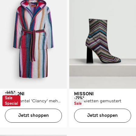
-44%*
MISSONI
MISSONI
Sale
-79%*
Bademantel 'Clancy' mehrfarbig
Stiefeletten gemustert
Special
Sale
Jetzt shoppen
Jetzt shoppen