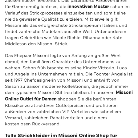
Zackenmuster herstellten. Das patentierte Färbeverfahren
für Garne ermöglichte es, die
innovativen Muster
schon im
Verlauf des Strickprozesses einzuarbeiten und somit eine
nie da gewesene Qualität zu erzielen. Mittlerweile gilt
Missoni als das erfolgreichste Strickimperium Italiens und
findet zahlreiche Modefans aus aller Welt. Unter anderem
tragen Celebrities wie Nicole Richie, Rihanna oder Kate
Middleton den Missoni Strick.
Das Ehepaar Missoni legte von Anfang an großen Wert
darauf, den familiären Charakter des Unternehmens zu
wahren. Schon früh brachte es seine Kinder Vittorio, Luca
und Angela ins Unternehmen mit ein. Die Tochter Angela ist
seit 1997 Chefdesignerin von Missoni und entwirft von
Saison zu Saison moderne Kollektionen, die jedoch immer
dem typischen Missoni Stil treu bleiben. In unserem
Missoni
Online Outlet für Damen
shoppen Sie die berühmten
Klassiker zu attraktiven Outletpreisen und profitieren
außerdem von zahlreichen VIP Vorteilen wie schnellem
Versand, zahlreichen Rabattvorteilen und einem
kostenlosen Rückversand.
Tolle Strickkleider im Missoni Online Shop für