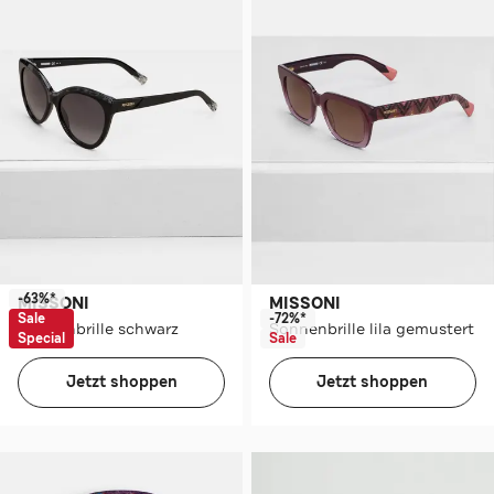
-63%*
MISSONI
MISSONI
Sale
-72%*
Sonnenbrille schwarz
Sonnenbrille lila gemustert
Special
Sale
Jetzt shoppen
Jetzt shoppen