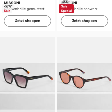
-65%*
MISSONI
MISSONI
-57%*
Sale
Sonnenbrille gemustert
Sonnenbrille schwarz
Sale
Special
Jetzt shoppen
Jetzt shoppen