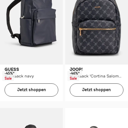
GUESS
JOOP!
-45%*
-46%*
Rucksack navy
Rucksack 'Cortina Salome' gemustert
Sale
Sale
Jetzt shoppen
Jetzt shoppen