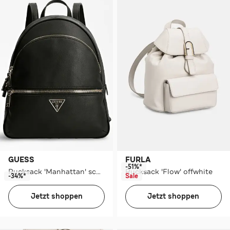
GUESS
FURLA
-51%*
Rucksack 'Manhattan' schwarz
Rucksack 'Flow' offwhite
-34%*
Sale
Jetzt shoppen
Jetzt shoppen