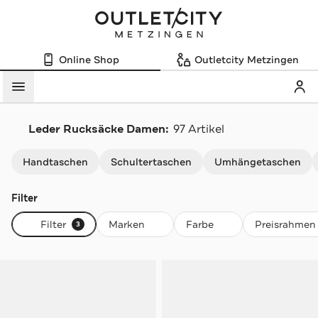
Online Shop
Outletcity Metzingen
Mein
Menü
Leder Rucksäcke Damen:
97 Artikel
Navigation überspringen
Handtaschen
Schultertaschen
Umhängetaschen
Filter
Filter
Marken
Farbe
Preisrahmen
3