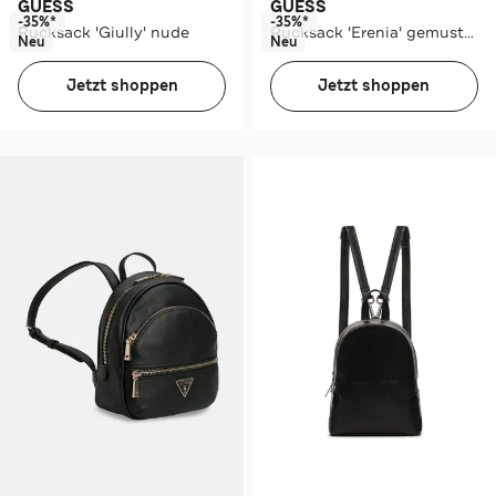
GUESS
GUESS
-35%*
-35%*
Rucksack 'Giully' nude
Rucksack 'Erenia' gemustert
Neu
Neu
Jetzt shoppen
Jetzt shoppen