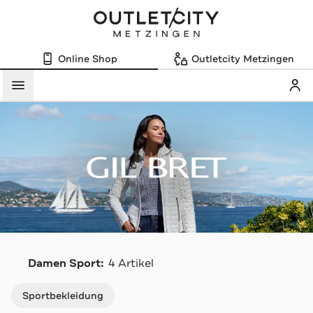
Online Shop
Outletcity Metzingen
Mein
Menü
G
Damen Sport:
4 Artikel
Navigation überspringen
Sportbekleidung