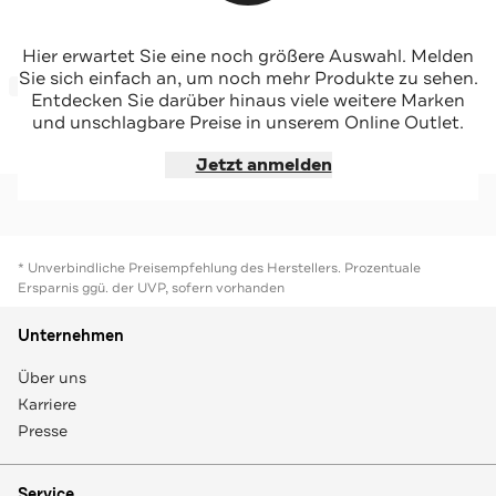
GIL BRET
GIL BRET
Hier erwartet Sie eine noch größere Auswahl. Melden
Light-Steppjacke beige
Light-Steppjacke taupe
Sie sich einfach an, um noch mehr Produkte zu sehen.
-35%*
-35%*
Entdecken Sie darüber hinaus viele weitere Marken
und unschlagbare Preise in unserem Online Outlet.
Jetzt shoppen
Jetzt shoppen
Jetzt anmelden
* Unverbindliche Preisempfehlung des Herstellers. Prozentuale
Ersparnis ggü. der UVP, sofern vorhanden
Unternehmen
Über uns
Karriere
Presse
Service