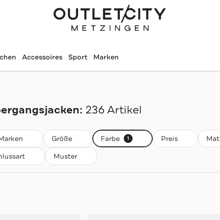
schen
Accessoires
Sport
Marken
ergangsjacken:
236 Artikel
Marken
Größe
Farbe
Preis
Mate
1
hlussart
Muster