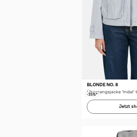
BLONDE NO. 8
Übergangsjacke 'Indal'
-35%*
Jetzt s