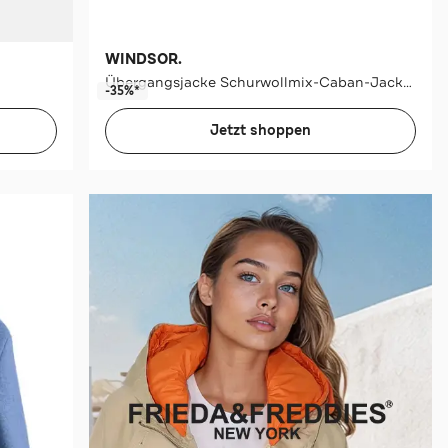
WINDSOR.
Übergangsjacke Schurwollmix-Caban-Jacke mit Struktur in Navy navy
-35%*
Jetzt shoppen