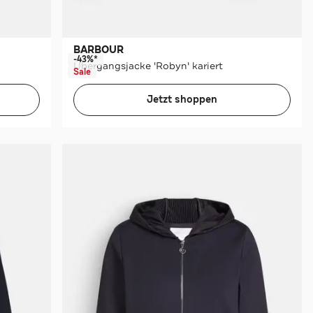
BARBOUR
-43%*
Übergangsjacke 'Robyn' kariert
Sale
Jetzt shoppen