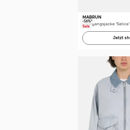
MABRUN
-56%*
Übergangsjacke 'Selica
Sale
Jetzt s