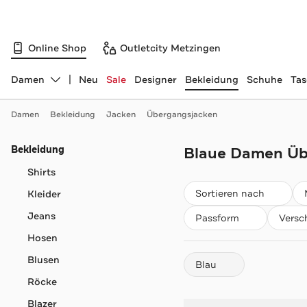
Online Shop
Outletcity Metzingen
Damen
Neu
Sale
Designer
Bekleidung
Schuhe
Ta
Abteilung ändern, ausgewählt:
Damen
Bekleidung
Jacken
Übergangsjacken
Navigation überspringen
Bekleidung
Blaue Damen Üb
Shirts
Beliebteste
Sortieren nach
Kleider
Jeans
Passform
Versc
Hosen
Blusen
Blau
Röcke
Blazer