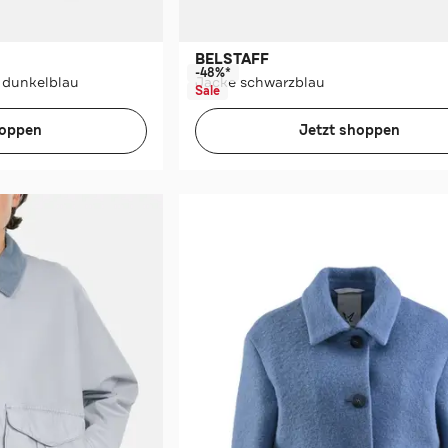
BELSTAFF
-48%*
' dunkelblau
Jacke schwarzblau
Sale
hoppen
Jetzt shoppen