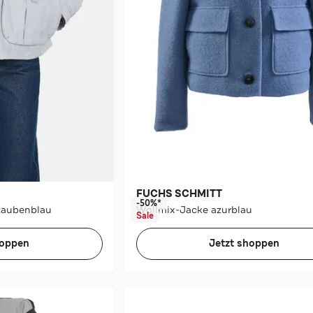
FUCHS SCHMITT
-50%*
 taubenblau
Wollmix-Jacke azurblau
Sale
hoppen
Jetzt shoppen