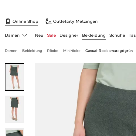
Online Shop
Outletcity Metzingen
Damen
Neu
Sale
Designer
Bekleidung
Schuhe
Ta
Abteilung ändern, ausgewählt:
Damen
Bekleidung
Röcke
Miniröcke
Casual-Rock smaragdgrün