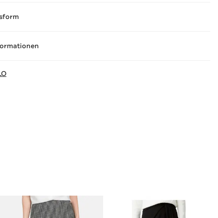
sform
formationen
LO