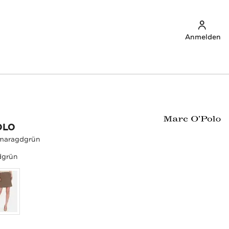
Anmelden
OLO
maragdgrün
dgrün