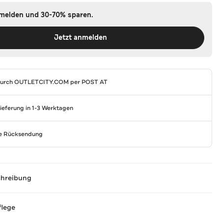
nmelden und 30-70% sparen.
Jetzt anmelden
durch
OUTLETCITY.COM
per POST AT
Lieferung in 1-3 Werktagen
se Rücksendung
chreibung
flege