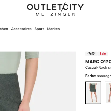
schen
Accessoires
Sport
Marken
-76%*
Sale
MARC O'P
Casual-Rock s
Farbe:
smarag