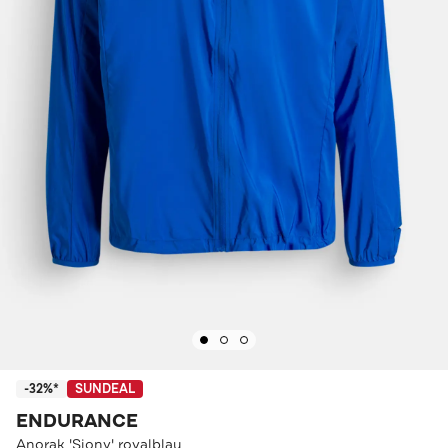
-32%*
SUNDEAL
ENDURANCE
Anorak 'Siony' royalblau