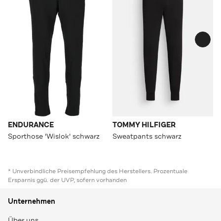
ENDURANCE
TOMMY HILFIGER
Sporthose 'Wislok' schwarz
Sweatpants schwarz
* Unverbindliche Preisempfehlung des Herstellers. Prozentuale
Ersparnis ggü. der UVP, sofern vorhanden
Unternehmen
Über uns