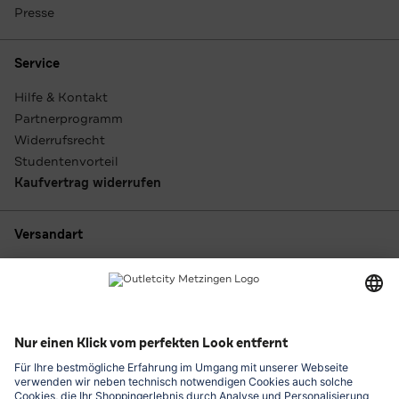
Presse
Service
Hilfe & Kontakt
Partnerprogramm
Widerrufsrecht
Studentenvorteil
Kaufvertrag widerrufen
Versandart
Zahlungsarten