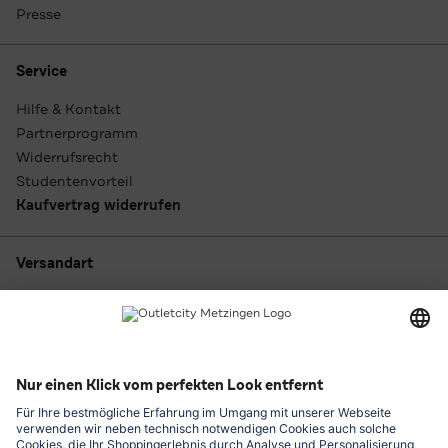
Presse
Service
Hilfe & Kontakt
Partnerprogramm
Widerrufsrecht
Studentenvorteil
Kaufvertrag widerrufen
Versandart
Zahlungsarten