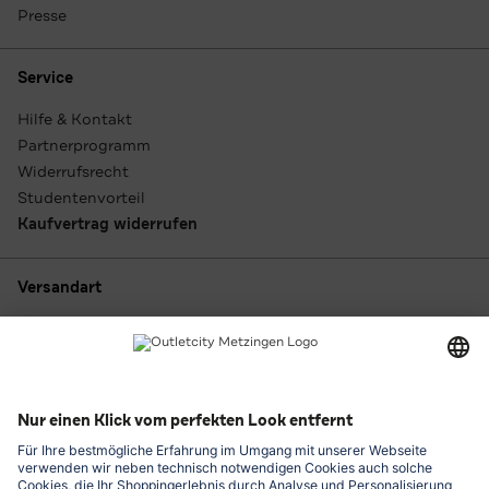
Presse
Service
Hilfe & Kontakt
Partnerprogramm
Widerrufsrecht
Studentenvorteil
Kaufvertrag widerrufen
Versandart
Zahlungsarten