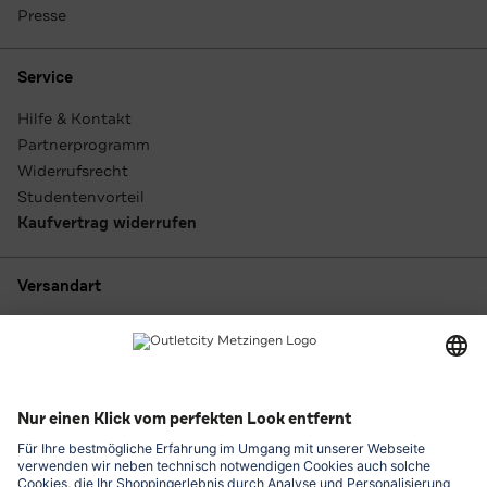
Presse
Service
Hilfe & Kontakt
Partnerprogramm
Widerrufsrecht
Studentenvorteil
Kaufvertrag widerrufen
Versandart
Zahlungsarten