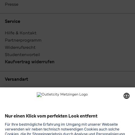
Presse
Service
Hilfe & Kontakt
Partnerprogramm
Widerrufsrecht
Studentenvorteil
Kaufvertrag widerrufen
Versandart
Zahlungsarten