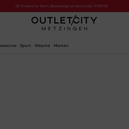
-20 % extra für Ihre 1. Bestellung mit dem Code: FIRST20
essoires
Sport
Wäsche
Marken