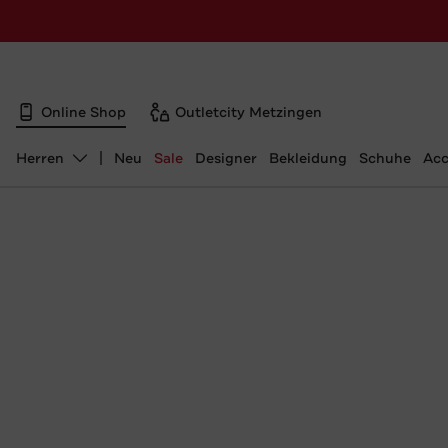
Online Shop
Outletcity Metzingen
Herren
Neu
Sale
Designer
Bekleidung
Schuhe
Acc
Abteilung ändern, ausgewählt: