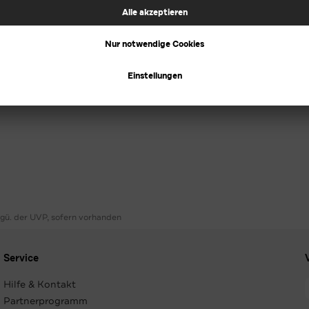
ggü. der UVP, sofern vorhanden
Service
Hilfe & Kontakt
Partnerprogramm