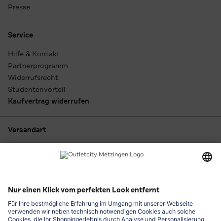
Presse
Service
Hilfe & Kontakt
Partnerprogramm
Widerrufsrecht
Studentenvorteil
Kaufvertrag widerrufen
Versandart
Zahlungsarten